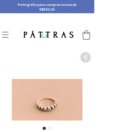
Frete grátis para compras acima de
R$500,00
P Á T T R A S