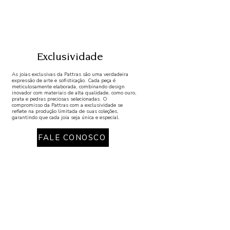
Exclusividade
As joias exclusivas da Pattras são uma verdadeira
expressão de arte e sofisticação. Cada peça é
meticulosamente elaborada, combinando design
inovador com materiais de alta qualidade, como ouro,
prata e pedras preciosas selecionadas. O
compromisso da Pattras com a exclusividade se
reflete na produção limitada de suas coleções,
garantindo que cada joia seja única e especial.
FALE CONOSCO