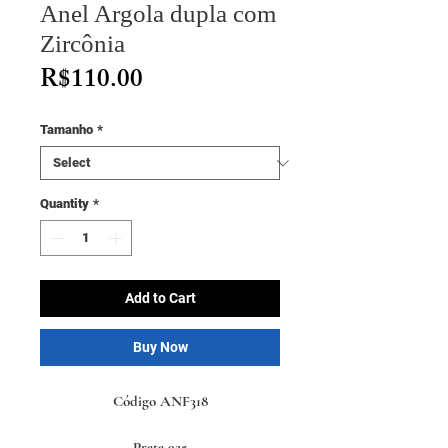
Anel Argola dupla com
Zircônia
Price
R$110.00
Tamanho
*
Quantity
*
Add to Cart
Buy Now
Código ANF318
Prata 925