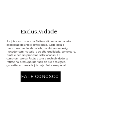
Exclusividade
As joias exclusivas da Pattras são uma verdadeira
expressão de arte e sofisticação. Cada peça é
meticulosamente elaborada, combinando design
inovador com materiais de alta qualidade, como ouro,
prata e pedras preciosas selecionadas. O
compromisso da Pattras com a exclusividade se
reflete na produção limitada de suas coleções,
garantindo que cada joia seja única e especial.
FALE CONOSCO