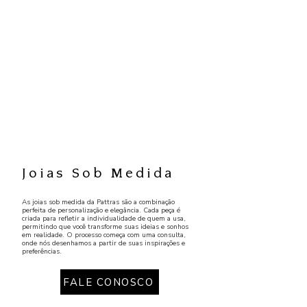
Joias Sob Medida
As joias sob medida da Pattras são a combinação
perfeita de personalização e elegância. Cada peça é
criada para refletir a individualidade de quem a usa,
permitindo que você transforme suas ideias e sonhos
em realidade. O processo começa com uma consulta,
onde nós desenhamos a partir de suas inspirações e
preferências.
FALE CONOSCO