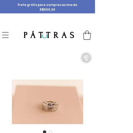
Frete grátis para compras acima de
R$500,00
P Á T T R A S