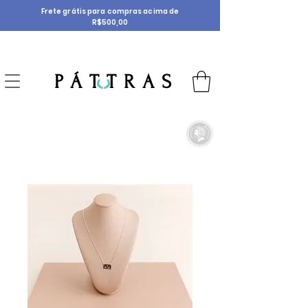
Frete grátis para compras acima de
R$500,00
P Á T T R A S