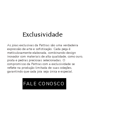
Exclusividade
As joias exclusivas da Pattras são uma verdadeira
expressão de arte e sofisticação. Cada peça é
meticulosamente elaborada, combinando design
inovador com materiais de alta qualidade, como ouro,
prata e pedras preciosas selecionadas. O
compromisso da Pattras com a exclusividade se
reflete na produção limitada de suas coleções,
garantindo que cada joia seja única e especial.
FALE CONOSCO