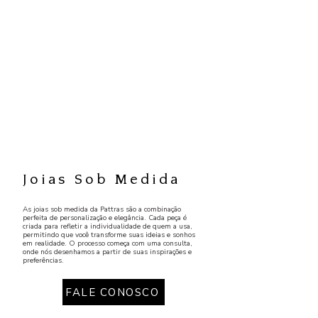
Joias Sob Medida
As joias sob medida da Pattras são a combinação
perfeita de personalização e elegância. Cada peça é
criada para refletir a individualidade de quem a usa,
permitindo que você transforme suas ideias e sonhos
em realidade. O processo começa com uma consulta,
onde nós desenhamos a partir de suas inspirações e
preferências.
FALE CONOSCO