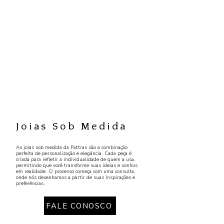
Joias Sob Medida
As joias sob medida da Pattras são a combinação
perfeita de personalização e elegância. Cada peça é
criada para refletir a individualidade de quem a usa,
permitindo que você transforme suas ideias e sonhos
em realidade. O processo começa com uma consulta,
onde nós desenhamos a partir de suas inspirações e
preferências.
FALE CONOSCO