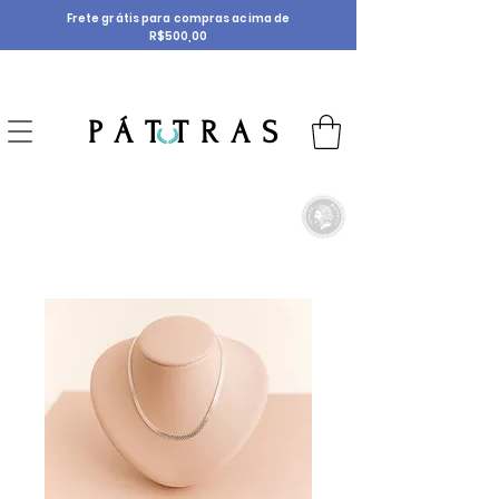
Frete grátis para compras acima de
R$500,00
P Á T T R A S