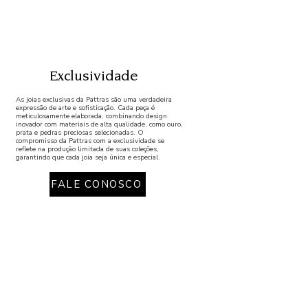
Exclusividade
As joias exclusivas da Pattras são uma verdadeira
expressão de arte e sofisticação. Cada peça é
meticulosamente elaborada, combinando design
inovador com materiais de alta qualidade, como ouro,
prata e pedras preciosas selecionadas. O
compromisso da Pattras com a exclusividade se
reflete na produção limitada de suas coleções,
garantindo que cada joia seja única e especial.
FALE CONOSCO