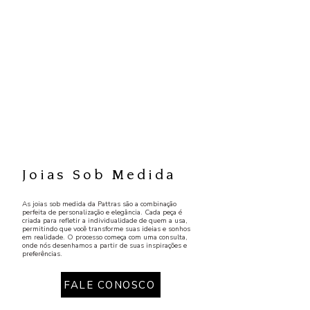
Joias Sob Medida
As joias sob medida da Pattras são a combinação
perfeita de personalização e elegância. Cada peça é
criada para refletir a individualidade de quem a usa,
permitindo que você transforme suas ideias e sonhos
em realidade. O processo começa com uma consulta,
onde nós desenhamos a partir de suas inspirações e
preferências.
FALE CONOSCO