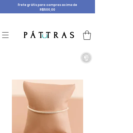
Frete grátis para compras acima de
R$500,00
P Á T T R A S