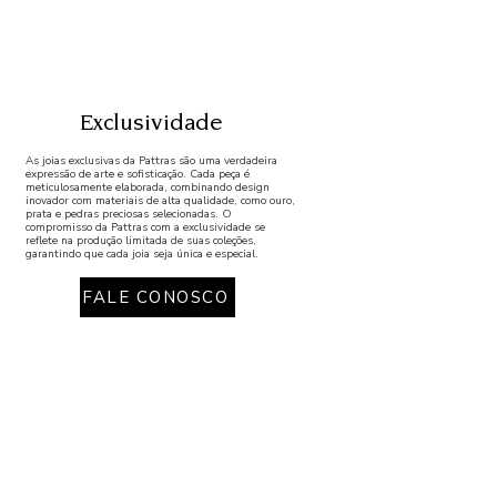
Exclusividade
As joias exclusivas da Pattras são uma verdadeira
expressão de arte e sofisticação. Cada peça é
meticulosamente elaborada, combinando design
inovador com materiais de alta qualidade, como ouro,
prata e pedras preciosas selecionadas. O
compromisso da Pattras com a exclusividade se
reflete na produção limitada de suas coleções,
garantindo que cada joia seja única e especial.
FALE CONOSCO