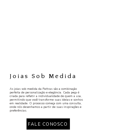
Joias Sob Medida
As joias sob medida da Pattras são a combinação
perfeita de personalização e elegância. Cada peça é
criada para refletir a individualidade de quem a usa,
permitindo que você transforme suas ideias e sonhos
em realidade. O processo começa com uma consulta,
onde nós desenhamos a partir de suas inspirações e
preferências.
FALE CONOSCO