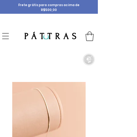
Frete grátis para compras acima de
R$500,00
P Á T T R A S