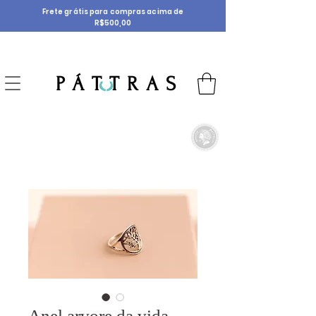
Frete grátis para compras acima de
R$500,00
P Á T T R A S
Anel arvore da vida