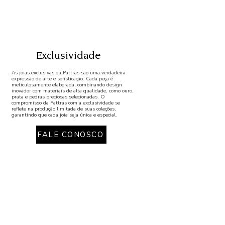
Exclusividade
As joias exclusivas da Pattras são uma verdadeira
expressão de arte e sofisticação. Cada peça é
meticulosamente elaborada, combinando design
inovador com materiais de alta qualidade, como ouro,
prata e pedras preciosas selecionadas. O
compromisso da Pattras com a exclusividade se
reflete na produção limitada de suas coleções,
garantindo que cada joia seja única e especial.
FALE CONOSCO