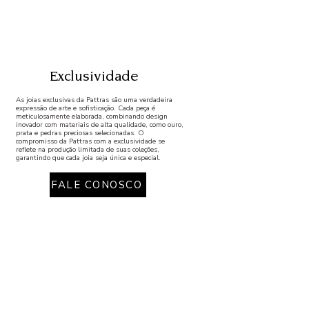
Exclusividade
As joias exclusivas da Pattras são uma verdadeira
expressão de arte e sofisticação. Cada peça é
meticulosamente elaborada, combinando design
inovador com materiais de alta qualidade, como ouro,
prata e pedras preciosas selecionadas. O
compromisso da Pattras com a exclusividade se
reflete na produção limitada de suas coleções,
garantindo que cada joia seja única e especial.
FALE CONOSCO