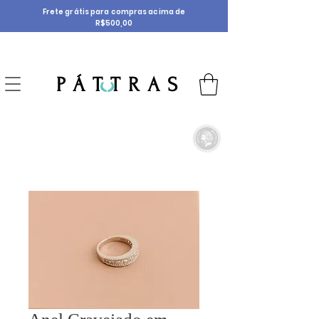
Frete grátis para compras acima de
R$500,00
P Á T T R A S