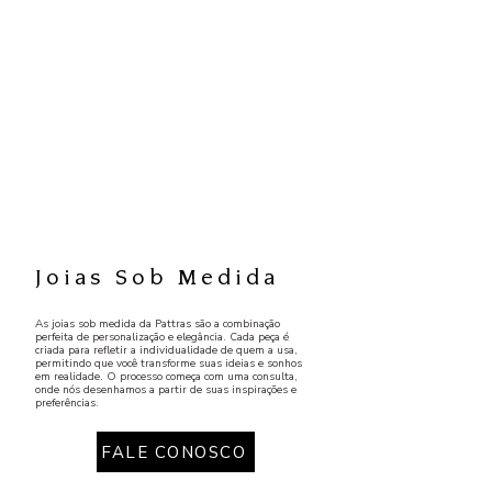
Joias Sob Medida
As joias sob medida da Pattras são a combinação
perfeita de personalização e elegância. Cada peça é
criada para refletir a individualidade de quem a usa,
permitindo que você transforme suas ideias e sonhos
em realidade. O processo começa com uma consulta,
onde nós desenhamos a partir de suas inspirações e
preferências.
FALE CONOSCO