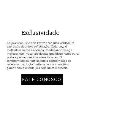
Exclusividade
As joias exclusivas da Pattras são uma verdadeira
expressão de arte e sofisticação. Cada peça é
meticulosamente elaborada, combinando design
inovador com materiais de alta qualidade, como ouro,
prata e pedras preciosas selecionadas. O
compromisso da Pattras com a exclusividade se
reflete na produção limitada de suas coleções,
garantindo que cada joia seja única e especial.
FALE CONOSCO