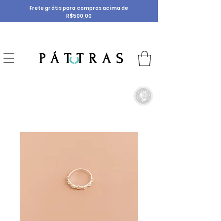
Frete grátis para compras acima de
R$500,00
P Á T T R A S