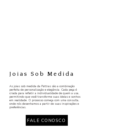
Joias Sob Medida
As joias sob medida da Pattras são a combinação
perfeita de personalização e elegância. Cada peça é
criada para refletir a individualidade de quem a usa,
permitindo que você transforme suas ideias e sonhos
em realidade. O processo começa com uma consulta,
onde nós desenhamos a partir de suas inspirações e
preferências.
FALE CONOSCO