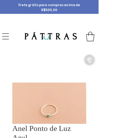
Frete grátis para compras acima de
R$500,00
P Á T T R A S
Anel Ponto de Luz
Azul