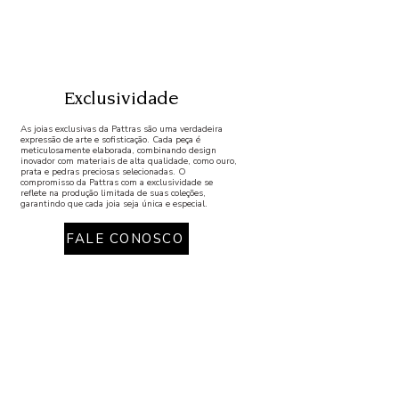
Exclusividade
As joias exclusivas da Pattras são uma verdadeira
expressão de arte e sofisticação. Cada peça é
meticulosamente elaborada, combinando design
inovador com materiais de alta qualidade, como ouro,
prata e pedras preciosas selecionadas. O
compromisso da Pattras com a exclusividade se
reflete na produção limitada de suas coleções,
garantindo que cada joia seja única e especial.
FALE CONOSCO