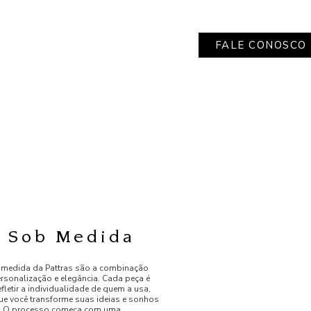
FALE CONOSCO
s Sob Medida
 medida da Pattras são a combinação
ersonalização e elegância. Cada peça é
efletir a individualidade de quem a usa,
ue você transforme suas ideias e sonhos
e. O processo começa com uma