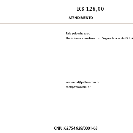
R$ 128,00
ATENDIMENTO
Fale pelo whatsapp
Horário de atendimento : Segunda a sexta 09h á
comercial@pattras.com.br
sac@pattras.com.br
CNPJ: 62.754.929/0001-63