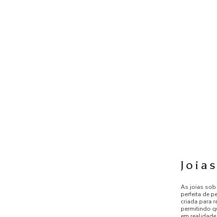
Joia
As joias sob
perfeita de p
criada para r
permitindo q
em realidad