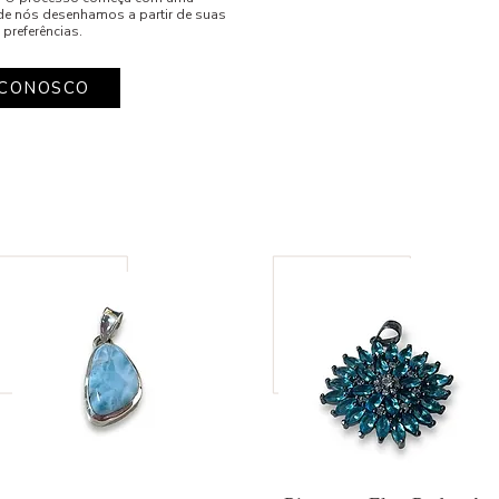
de nós desenhamos a partir de suas
 preferências.
 CONOSCO