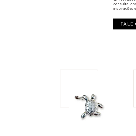
consulta, on
inspirações e
FALE