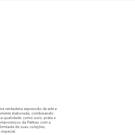
ma verdadeira expressão de arte e
samente elaborada, combinando
ta qualidade, como ouro, prata e
compromisso da Pattras com a
 limitada de suas coleções,
 especial.