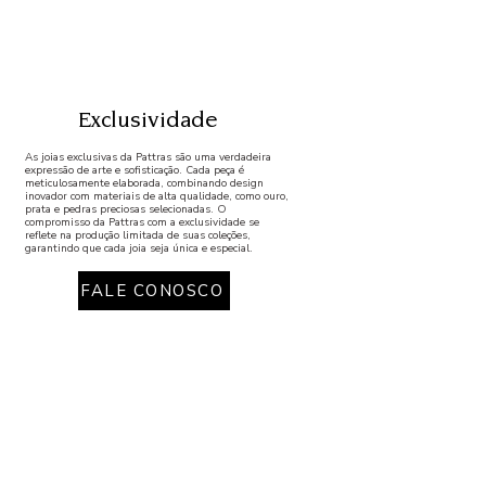
Exclusividade
As joias exclusivas da Pattras são uma verdadeira
expressão de arte e sofisticação. Cada peça é
meticulosamente elaborada, combinando design
inovador com materiais de alta qualidade, como ouro,
prata e pedras preciosas selecionadas. O
compromisso da Pattras com a exclusividade se
reflete na produção limitada de suas coleções,
garantindo que cada joia seja única e especial.
FALE CONOSCO