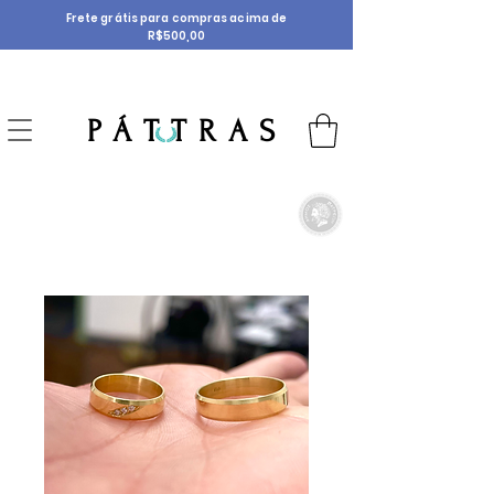
Frete grátis para compras acima de
R$500,00
P Á T T R A S