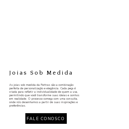
Joias Sob Medida
As joias sob medida da Pattras são a combinação
perfeita de personalização e elegância. Cada peça é
criada para refletir a individualidade de quem a usa,
permitindo que você transforme suas ideias e sonhos
em realidade. O processo começa com uma consulta,
onde nós desenhamos a partir de suas inspirações e
preferências.
FALE CONOSCO