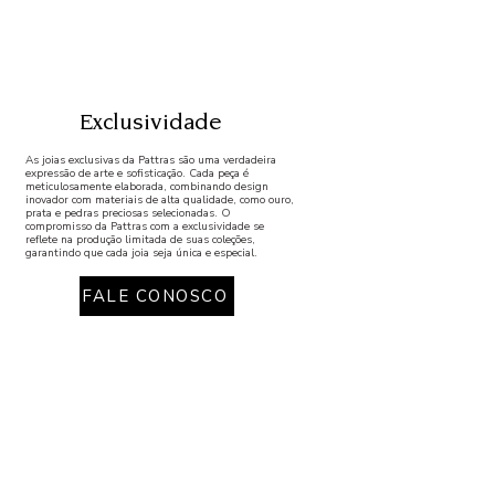
Exclusividade
As joias exclusivas da Pattras são uma verdadeira
expressão de arte e sofisticação. Cada peça é
meticulosamente elaborada, combinando design
inovador com materiais de alta qualidade, como ouro,
prata e pedras preciosas selecionadas. O
compromisso da Pattras com a exclusividade se
reflete na produção limitada de suas coleções,
garantindo que cada joia seja única e especial.
FALE CONOSCO