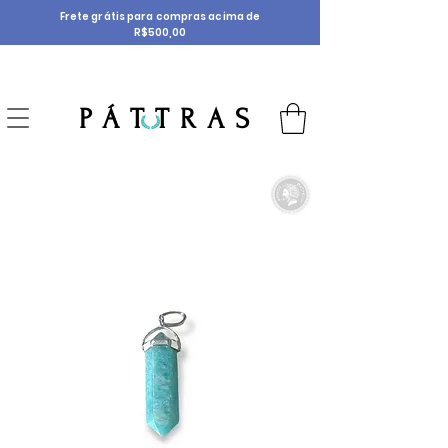
Frete grátis para compras acima de
R$500,00
P Á T T R A S