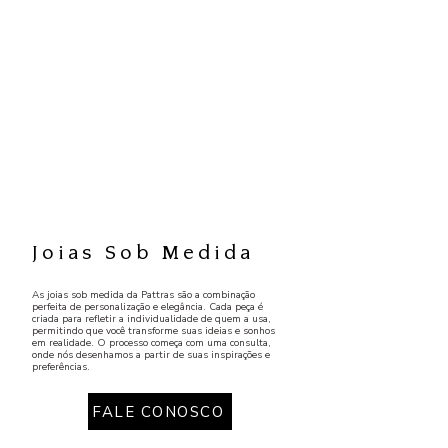
Joias Sob Medida
As joias sob medida da Pattras são a combinação
perfeita de personalização e elegância. Cada peça é
criada para refletir a individualidade de quem a usa,
permitindo que você transforme suas ideias e sonhos
em realidade. O processo começa com uma consulta,
onde nós desenhamos a partir de suas inspirações e
preferências.
FALE CONOSCO