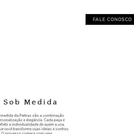
FALE CONOSCO
s Sob Medida
 medida da Pattras são a combinação
ersonalização e elegância. Cada peça é
efletir a individualidade de quem a usa,
ue você transforme suas ideias e sonhos
e. O processo começa com uma