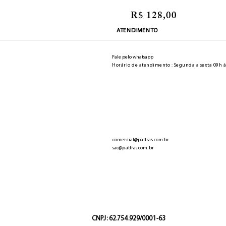
R$ 128,00
ATENDIMENTO
Fale pelo whatsapp
Horário de atendimento : Segunda a sexta 09h á
comercial@pattras.com.br
sac@pattras.com.br
CNPJ: 62.754.929/0001-63