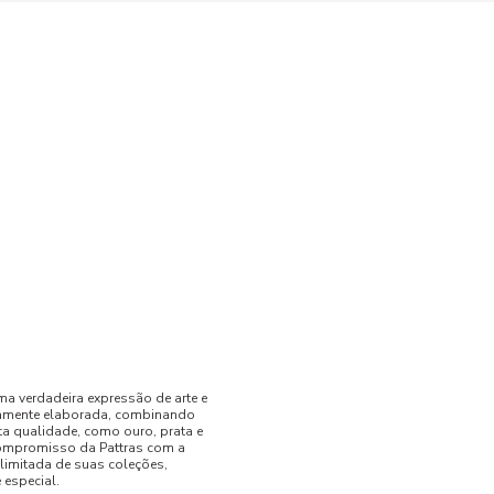
ma verdadeira expressão de arte e
samente elaborada, combinando
ta qualidade, como ouro, prata e
compromisso da Pattras com a
 limitada de suas coleções,
 especial.