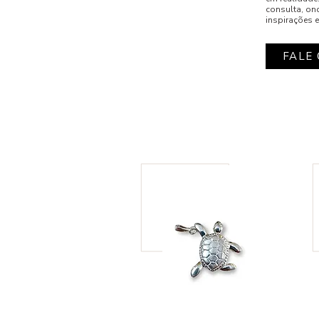
consulta, on
inspirações e
FALE