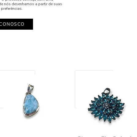
de nós desenhamos a partir de suas
 preferências.
 CONOSCO