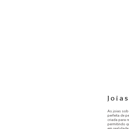
Joia
As joias sob
perfeita de p
criada para r
permitindo q
em realidad