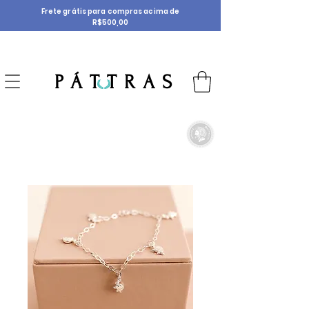
Frete grátis para compras acima de
R$500,00
P Á T T R A S