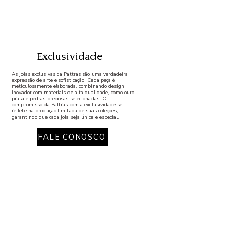
Exclusividade
As joias exclusivas da Pattras são uma verdadeira
expressão de arte e sofisticação. Cada peça é
meticulosamente elaborada, combinando design
inovador com materiais de alta qualidade, como ouro,
prata e pedras preciosas selecionadas. O
compromisso da Pattras com a exclusividade se
reflete na produção limitada de suas coleções,
garantindo que cada joia seja única e especial.
FALE CONOSCO