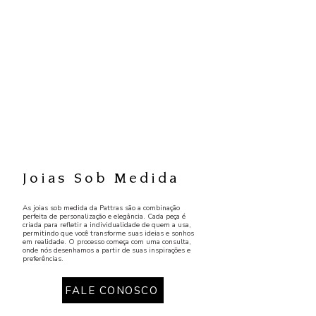
Joias Sob Medida
As joias sob medida da Pattras são a combinação
perfeita de personalização e elegância. Cada peça é
criada para refletir a individualidade de quem a usa,
permitindo que você transforme suas ideias e sonhos
em realidade. O processo começa com uma consulta,
onde nós desenhamos a partir de suas inspirações e
preferências.
FALE CONOSCO