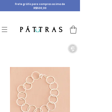
Frete grátis para compras acima de
R$500,00
P Á T T R A S