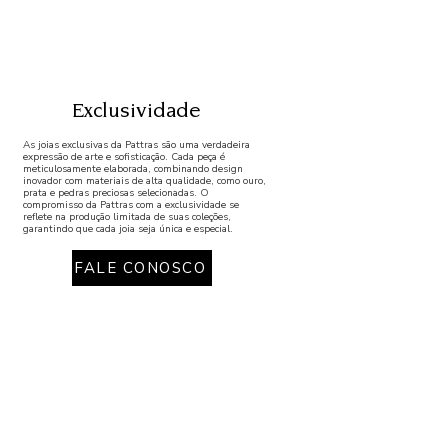
Exclusividade
As joias exclusivas da Pattras são uma verdadeira
expressão de arte e sofisticação. Cada peça é
meticulosamente elaborada, combinando design
inovador com materiais de alta qualidade, como ouro,
prata e pedras preciosas selecionadas. O
compromisso da Pattras com a exclusividade se
reflete na produção limitada de suas coleções,
garantindo que cada joia seja única e especial.
FALE CONOSCO