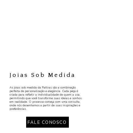
Joias Sob Medida
As joias sob medida da Pattras são a combinação
perfeita de personalização e elegância. Cada peça é
criada para refletir a individualidade de quem a usa,
permitindo que você transforme suas ideias e sonhos
em realidade. O processo começa com uma consulta,
onde nós desenhamos a partir de suas inspirações e
preferências.
FALE CONOSCO