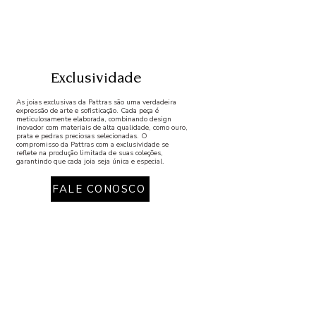
Exclusividade
As joias exclusivas da Pattras são uma verdadeira
expressão de arte e sofisticação. Cada peça é
meticulosamente elaborada, combinando design
inovador com materiais de alta qualidade, como ouro,
prata e pedras preciosas selecionadas. O
compromisso da Pattras com a exclusividade se
reflete na produção limitada de suas coleções,
garantindo que cada joia seja única e especial.
FALE CONOSCO