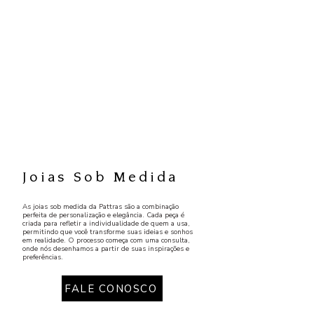
Joias Sob Medida
As joias sob medida da Pattras são a combinação
perfeita de personalização e elegância. Cada peça é
criada para refletir a individualidade de quem a usa,
permitindo que você transforme suas ideias e sonhos
em realidade. O processo começa com uma consulta,
onde nós desenhamos a partir de suas inspirações e
preferências.
FALE CONOSCO