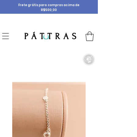
Frete grátis para compras acima de
R$500,00
P Á T T R A S